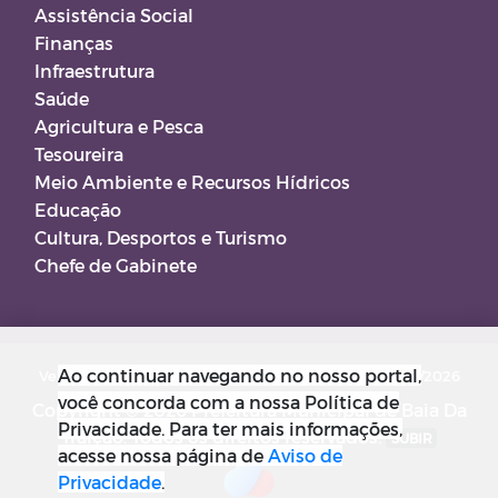
Assistência Social
Finanças
Infraestrutura
Saúde
Agricultura e Pesca
Tesoureira
Meio Ambiente e Recursos Hídricos
Educação
Cultura, Desportos e Turismo
Chefe de Gabinete
Ao continuar navegando no nosso portal,
Versão do Sistema: 5.0.267
Data da Versão: 18/03/2026
você concorda com a nossa Política de
Copyright © 2026 Prefeitura Municipal de Baia Da
Privacidade. Para ter mais informações,
Traição. Todos os direitos reservados.
SUBIR
acesse nossa página de
Aviso de
Privacidade
.