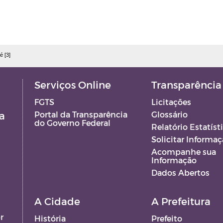
é [3]
Serviços Online
Transparência
FGTS
Licitações
a
Portal da Transparência
Glossário
do Governo Federal
Relatório Estatíst
Solicitar Informa
Acompanhe sua
Informação
Dados Abertos
A Cidade
A Prefeitura
r
História
Prefeito