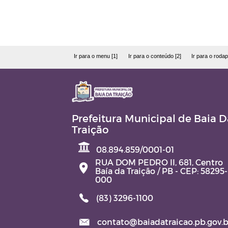
Ir para o menu [1]
Ir para o conteúdo [2]
Ir para o rodap
Prefeitura Municipal de Baia D
Traição
08.894.859/0001-01
RUA DOM PEDRO II, 681, Centro
Baía da Traição / PB - CEP: 58295-
000
(83) 3296-1100
contato@baiadatraicao.pb.gov.b