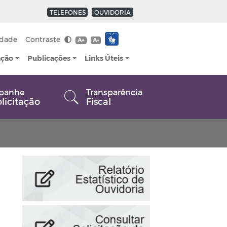
TELEFONES
OUVIDORIA
idade
Contraste
A+
A-
ação
Publicações
Links Úteis
panhe
Transparência
olicitação
Fiscal