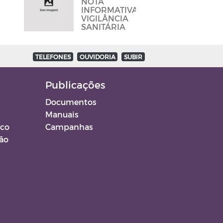
NOTA
E BARES
INFORMATIVA
PARA DAR
VIGILÂNCIA
CUMPRINDO
SANITÁRIA
OS
PROTOCOLOS
TELEFONES
OUVIDORIA
SUBIR
Publicações
Documentos
Manuais
ico
Campanhas
ção