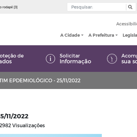
 o rodapé [3]
Acessibil
A Cidade
A Prefeitura
Legisl
oteção de
Solicitar
Acom
ados
Informação
sua s
IM EPDEMIOLÓGICO - 25/11/2022
5/11/2022
2982 Visualizações