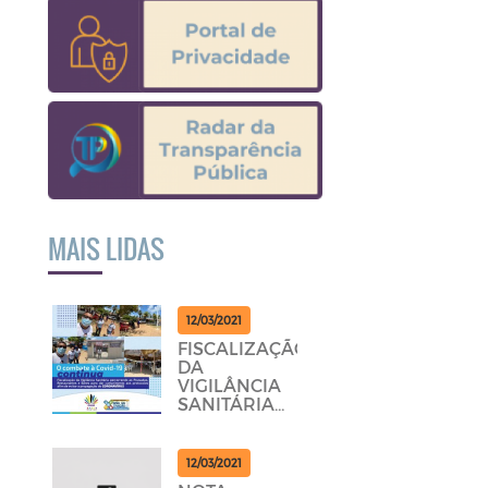
MAIS LIDAS
12/03/2021
FISCALIZAÇÃO
DA
VIGILÂNCIA
SANITÁRIA
PERCORRENDO
AS
POUSADAS,
12/03/2021
RESTAURANTES