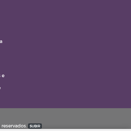
a
 e
e
s reservados.
SUBIR