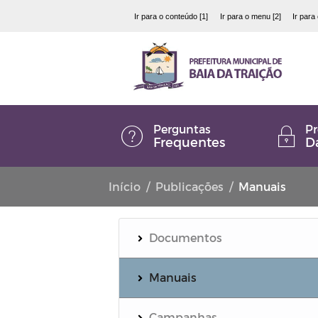
Ir para o conteúdo [1]
Ir para o menu [2]
Ir para
Perguntas
Pr
Frequentes
D
Início
Publicações
Manuais
Documentos
Manuais
Campanhas