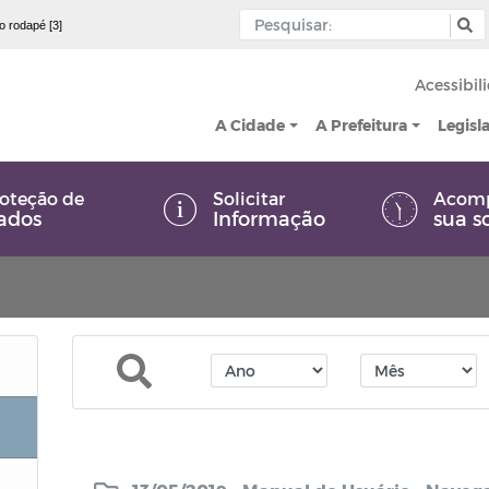
 o rodapé [3]
Acessibil
A Cidade
A Prefeitura
Legisl
oteção de
Solicitar
Acom
ados
Informação
sua s