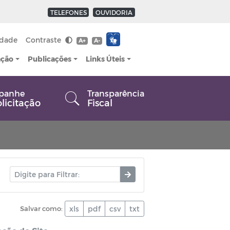
TELEFONES
OUVIDORIA
idade
Contraste
A+
A-
ação
Publicações
Links Úteis
panhe
Transparência
olicitação
Fiscal
Salvar como:
xls
pdf
csv
txt