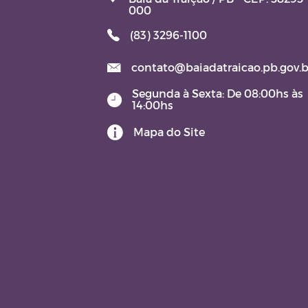
000
(83) 3296-1100
contato@baiadatraicao.pb.gov.b
Segunda à Sexta: De 08:00hs às
14:00hs
Mapa do Site