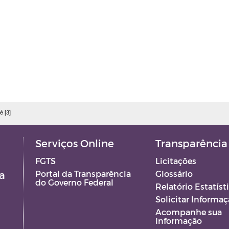
é [3]
Serviços Online
Transparência
FGTS
Licitações
a
Portal da Transparência
Glossário
do Governo Federal
Relatório Estatíst
Solicitar Informa
Acompanhe sua
Informação