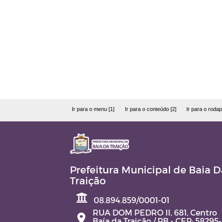
Ir para o menu [1]
Ir para o conteúdo [2]
Ir para o rodap
Prefeitura Municipal de Baia D
Traição
08.894.859/0001-01
RUA DOM PEDRO II, 681, Centro
Baía da Traição / PB - CEP: 58295-