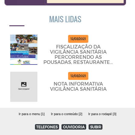
MAIS LIDAS
12/03/2021
FISCALIZAÇÃO DA
VIGILÂNCIA SANITÁRIA
PERCORRENDO AS
POUSADAS, RESTAURANTES
E BARES PARA DAR
CUMPRINDO OS
12/03/2021
PROTOCOLOS
NOTA INFORMATIVA
VIGILÂNCIA SANITÁRIA
Ir para o menu [1]
Ir para o conteúdo [2]
Ir para o rodapé [3]
TELEFONES
OUVIDORIA
SUBIR