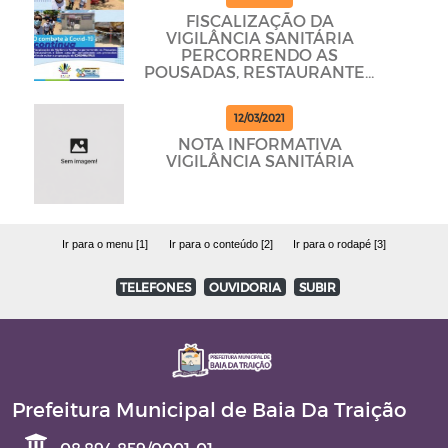
FISCALIZAÇÃO DA
VIGILÂNCIA SANITÁRIA
PERCORRENDO AS
POUSADAS, RESTAURANTES
E BARES PARA DAR
CUMPRINDO OS
12/03/2021
PROTOCOLOS
NOTA INFORMATIVA
VIGILÂNCIA SANITÁRIA
Ir para o menu [1]
Ir para o conteúdo [2]
Ir para o rodapé [3]
TELEFONES
OUVIDORIA
SUBIR
Prefeitura Municipal de Baia Da Traição