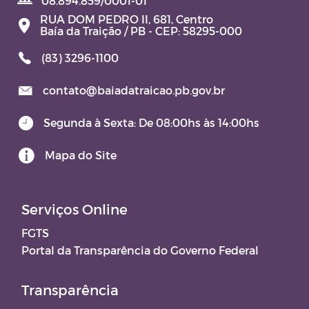
08.894.859/0001-01
RUA DOM PEDRO II, 681, Centro
Baía da Traição / PB - CEP: 58295-000
(83) 3296-1100
contato@baiadatraicao.pb.gov.br
Segunda à Sexta: De 08:00hs às 14:00hs
Mapa do Site
Serviços Online
FGTS
Portal da Transparência do Governo Federal
Transparência