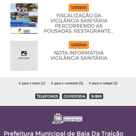
12/03/2021
FISCALIZAÇÃO DA
VIGILÂNCIA SANITÁRIA
PERCORRENDO AS
POUSADAS, RESTAURANTES
E BARES PARA DAR
CUMPRINDO OS
12/03/2021
PROTOCOLOS
NOTA INFORMATIVA
VIGILÂNCIA SANITÁRIA
Ir para o menu [1]
Ir para o conteúdo [2]
Ir para o rodapé [3]
TELEFONES
OUVIDORIA
SUBIR
Prefeitura Municipal de Baia Da Traição