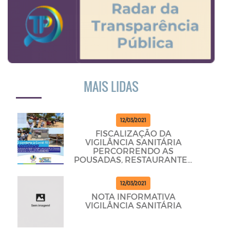
MAIS LIDAS
12/03/2021
FISCALIZAÇÃO DA
VIGILÂNCIA SANITÁRIA
PERCORRENDO AS
POUSADAS, RESTAURANTES
E BARES PARA DAR
CUMPRINDO OS
12/03/2021
PROTOCOLOS
NOTA INFORMATIVA
VIGILÂNCIA SANITÁRIA