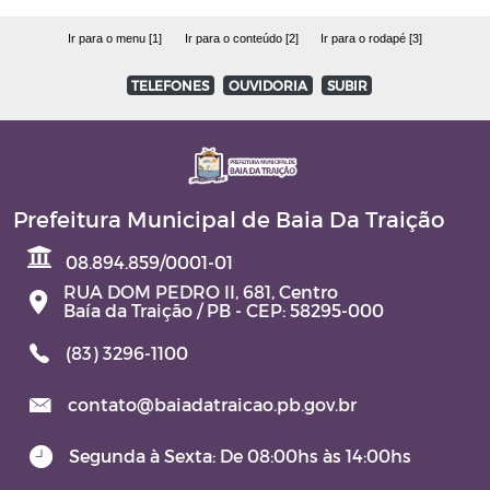
Ir para o menu [1]
Ir para o conteúdo [2]
Ir para o rodapé [3]
TELEFONES
OUVIDORIA
SUBIR
Prefeitura Municipal de Baia Da Traição
08.894.859/0001-01
RUA DOM PEDRO II, 681, Centro
Baía da Traição / PB - CEP: 58295-000
(83) 3296-1100
contato@baiadatraicao.pb.gov.br
Segunda à Sexta: De 08:00hs às 14:00hs