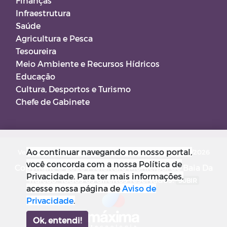
Finanças
Infraestrutura
Saúde
Agricultura e Pesca
Tesoureira
Meio Ambiente e Recursos Hídricos
Educação
Cultura, Desportos e Turismo
Chefe de Gabinete
Ao continuar navegando no nosso portal,
Versão do Sistema: 5.0.267
Data da Versão: 18/03/2026
você concorda com a nossa Política de
Copyright © 2026 Prefeitura Municipal de Baia Da
Privacidade. Para ter mais informações,
Traição. Todos os direitos reservados.
SUBIR
acesse nossa página de
Aviso de
Privacidade
.
Ok, entendi!