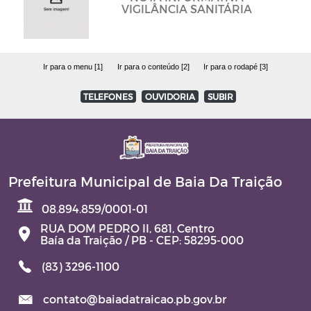
VIGILÂNCIA SANITÁRIA
Ir para o menu [1]
Ir para o conteúdo [2]
Ir para o rodapé [3]
TELEFONES
OUVIDORIA
SUBIR
Prefeitura Municipal de Baia Da Traição
08.894.859/0001-01
RUA DOM PEDRO II, 681, Centro
Baía da Traição / PB - CEP: 58295-000
(83) 3296-1100
contato@baiadatraicao.pb.gov.br