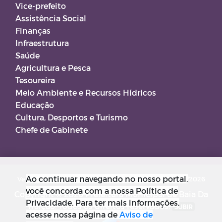
Vice-prefeito
Assistência Social
Finanças
Infraestrutura
Saúde
Agricultura e Pesca
Tesoureira
Meio Ambiente e Recursos Hídricos
Educação
Cultura, Desportos e Turismo
Chefe de Gabinete
Ao continuar navegando no nosso portal,
Versão do Sistema: 5.0.267
Data da Versão: 18/03/2026
você concorda com a nossa Política de
Copyright © 2026 Prefeitura Municipal de Baia Da
Privacidade. Para ter mais informações,
Traição. Todos os direitos reservados.
SUBIR
acesse nossa página de
Aviso de