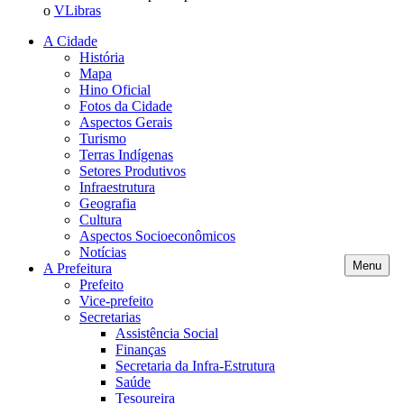
o
VLibras
A Cidade
História
Mapa
Hino Oficial
Fotos da Cidade
Aspectos Gerais
Turismo
Terras Indígenas
Setores Produtivos
Infraestrutura
Geografia
Cultura
Aspectos Socioeconômicos
Notícias
Menu
A Prefeitura
Prefeito
Vice-prefeito
Secretarias
Assistência Social
Finanças
Secretaria da Infra-Estrutura
Saúde
Tesoureira