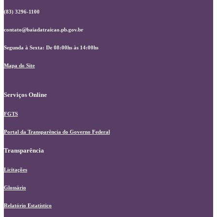
(83) 3296-1100
contato@baiadatraicao.pb.gov.br
Segunda à Sexta: De 08:00hs às 14:00hs
Mapa do Site
Serviços Online
FGTS
Portal da Transparência do Governo Federal
Transparência
Licitações
Glossário
Relatório Estatístico