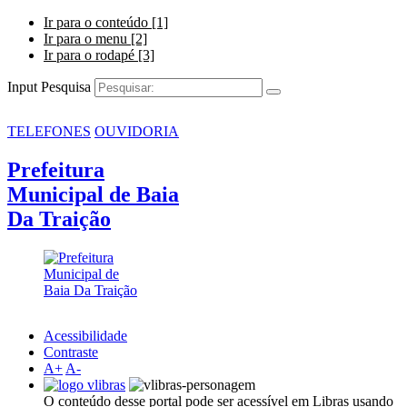
Ir para o conteúdo [1]
Ir para o menu [2]
Ir para o rodapé [3]
Input Pesquisa
TELEFONES
OUVIDORIA
Prefeitura
Municipal de Baia
Da Traição
Acessibilidade
Contraste
A+
A-
O conteúdo desse portal pode ser acessível em Libras usando