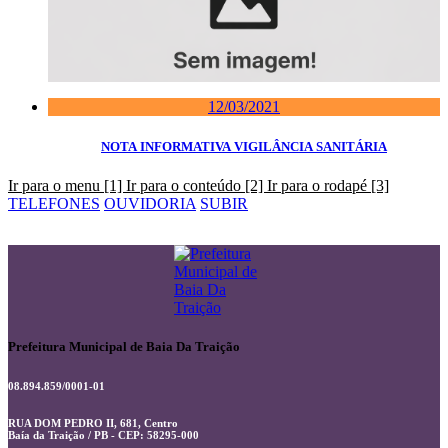
12/03/2021
NOTA INFORMATIVA VIGILÂNCIA SANITÁRIA
Ir para o menu [1]
Ir para o conteúdo [2]
Ir para o rodapé [3]
TELEFONES
OUVIDORIA
SUBIR
Prefeitura Municipal de Baia Da Traição
08.894.859/0001-01
RUA DOM PEDRO II, 681, Centro
Baía da Traição / PB - CEP: 58295-000