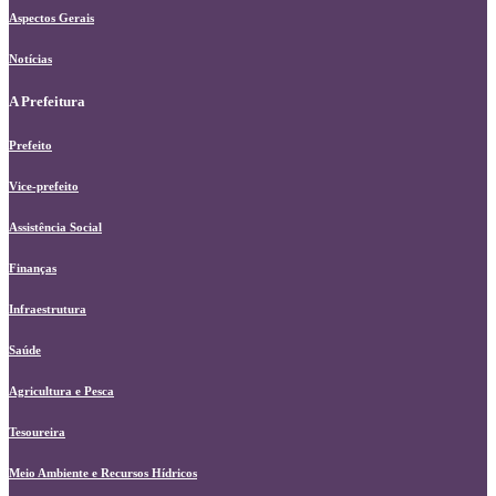
Aspectos Gerais
Notícias
A Prefeitura
Prefeito
Vice-prefeito
Assistência Social
Finanças
Infraestrutura
Saúde
Agricultura e Pesca
Tesoureira
Meio Ambiente e Recursos Hídricos