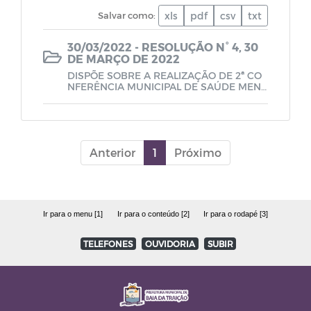
LOA - Lei Orçamentária Anual
Salvar como:
xls
pdf
csv
txt
30/03/2022 - RESOLUÇÃO N° 4, 30
PPA - Plano Plurianual
DE MARÇO DE 2022
DISPÕE SOBRE A REALIZAÇÃO DE 2ª CO
NFERÊNCIA MUNICIPAL DE SAÚDE MENT
Relatório de Gestão Fiscal - RGF
AL E OUTRAS MEDIDAS A ELA CONCERN
ENTES.
Relatório Resumido da Execução
Orçamentária - RREO
Anterior
1
Próximo
Quadro Detalhado da Despesa - QDD
Ir para o menu [1]
Ir para o conteúdo [2]
Ir para o rodapé [3]
PCA - Prestação de Contas Anual
TELEFONES
OUVIDORIA
SUBIR
LAI (Lei de Acesso à Informação)
Lei Orgânica