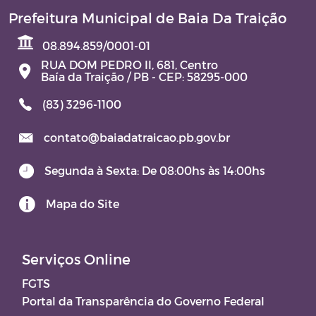
Prefeitura Municipal de Baia Da Traição
Contratos e Aditivos
08.894.859/0001-01
RUA DOM PEDRO II, 681, Centro
DOM - Diário Oficial do Município
Baía da Traição / PB - CEP: 58295-000
(83) 3296-1100
JARI – JUNTA ADMINISTRATIVA DE
RECURSOS DE INFRAÇÕES
contato@baiadatraicao.pb.gov.br
TERMO DE POSSE
Segunda à Sexta: De 08:00hs às 14:00hs
Aviso de Licitação
Mapa do Site
Serviços Online
FGTS
Portal da Transparência do Governo Federal