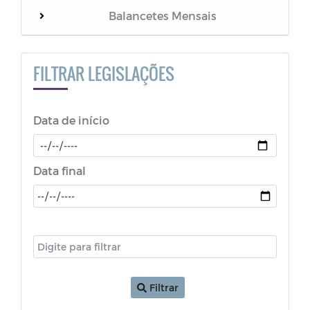
Balancetes Mensais
NOTIFICAÇÃO
FILTRAR LEGISLAÇÕES
LGPD
Data de início
ATA - FUNDEB
PORTARIA
Data final
RESOLUÇÃO
Decretos (COVID-19)
LDO - Lei de Diretrizes Orçamentárias
Filtrar