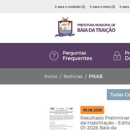
Ir para o conteúdo [1]
Ir para o menu [2]
Ir para
Perguntas
Pr
Frequentes
D
Início
Notícias
PNAB
Todas Ca
06.08.2026
Resultado Preliminar
de Habilitação - Edita
01-2026 Baía da