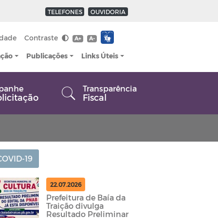
TELEFONES
OUVIDORIA
idade
Contraste
A+
A-
ação
Publicações
Links Úteis
panhe
Transparência
olicitação
Fiscal
COVID-19
22.07.2026
Prefeitura de Baía da
Traição divulga
Resultado Preliminar