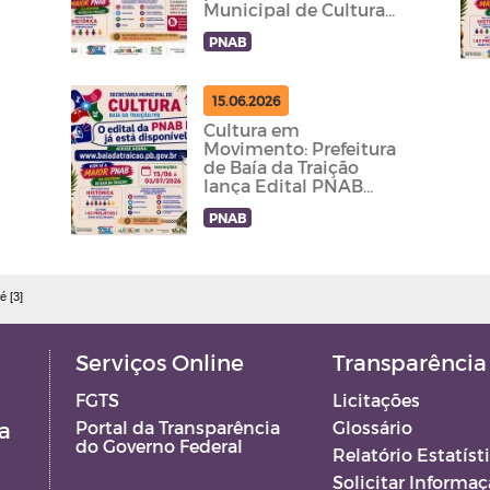
Municipal de Cultura
de Baía da Traição - PB
PNAB
15.06.2026
Cultura em
Movimento: Prefeitura
de Baía da Traição
lança Edital PNAB
2026 com
PNAB
investimento de R$
57,9 mil para agentes
culturais.
é [3]
Serviços Online
Transparência
FGTS
Licitações
a
Portal da Transparência
Glossário
do Governo Federal
Relatório Estatíst
Solicitar Informa