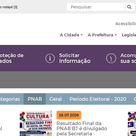
 o rodapé [3]
Acessibil
A Cidade
A Prefeitura
Legisl
oteção de
Solicitar
Acom
ados
Informação
sua s
tegorias
PNAB
Geral
Período Eleitoral - 2020
28.07.2026
Resultado Final da
l
PNAB BT é divulgado
pela Secretaria