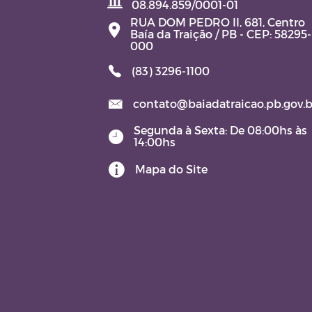
08.894.859/0001-01
RUA DOM PEDRO II, 681, Centro
Baía da Traição / PB - CEP: 58295-
000
(83) 3296-1100
contato@baiadatraicao.pb.gov.b
Segunda à Sexta: De 08:00hs às
14:00hs
Mapa do Site