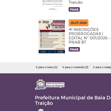
Traição
PNAB
03.07.2026
📢 INSCRIÇÕES
PRORROGADAS |
EDITAL Nº 001/2026 –
PNAB BT
PNAB
Ir para o menu [1]
Ir para o conteúdo [2]
Ir para o rodap
Prefeitura Municipal de Baia D
Traição