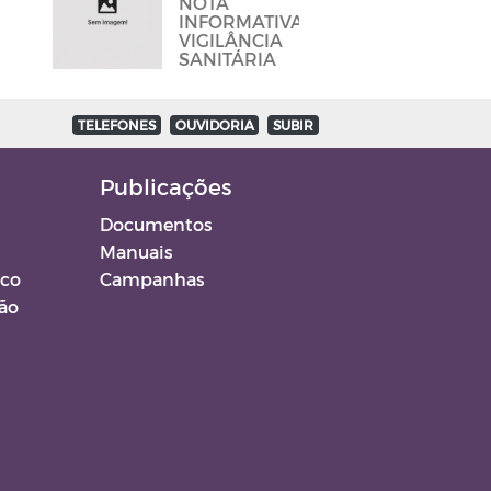
NOTA
E BARES
INFORMATIVA
PARA DAR
VIGILÂNCIA
CUMPRINDO
SANITÁRIA
OS
PROTOCOLOS
TELEFONES
OUVIDORIA
SUBIR
Publicações
Documentos
Manuais
ico
Campanhas
ção