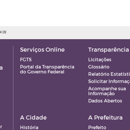
é [3]
Serviços Online
Transparência
FGTS
Licitações
a
Portal da Transparência
Glossário
do Governo Federal
Relatório Estatíst
Solicitar Informa
Acompanhe sua
Informação
Dados Abertos
A Cidade
A Prefeitura
r
História
Prefeito