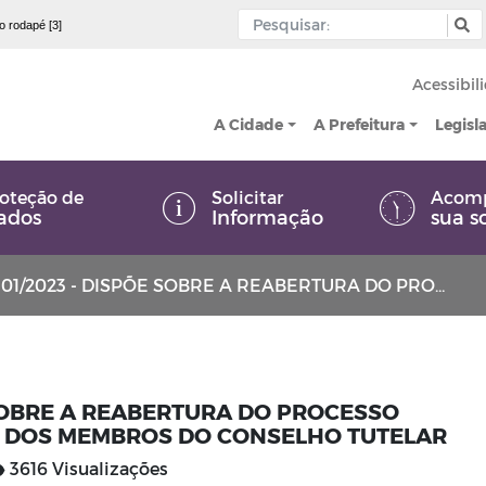
 o rodapé [3]
Acessibil
A Cidade
A Prefeitura
Legisl
oteção de
Solicitar
Acom
ados
Informação
sua s
 DISPÕE SOBRE A REABERTURA DO PROCESSO ELEITORAL PARA A ESCOLHA DOS MEMBROS DO CONSELHO TUTELAR
E SOBRE A REABERTURA DO PROCESSO
A DOS MEMBROS DO CONSELHO TUTELAR
3616 Visualizações