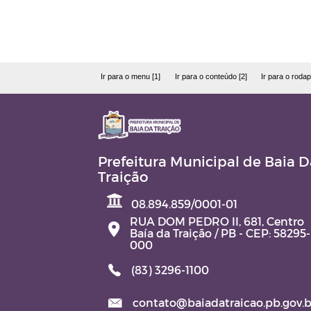
Ir para o menu [1]
Ir para o conteúdo [2]
Ir para o rodap
Prefeitura Municipal de Baia D
Traição
08.894.859/0001-01
RUA DOM PEDRO II, 681, Centro
Baía da Traição / PB - CEP: 58295-
000
(83) 3296-1100
contato@baiadatraicao.pb.gov.b