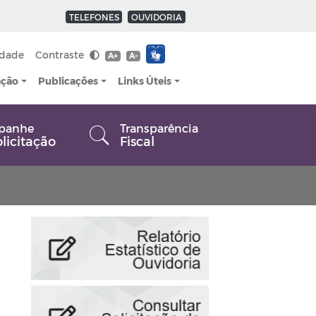
TELEFONES
OUVIDORIA
idade
Contraste
A+
A-
ação
Publicações
Links Úteis
panhe
Transparência
olicitação
Fiscal