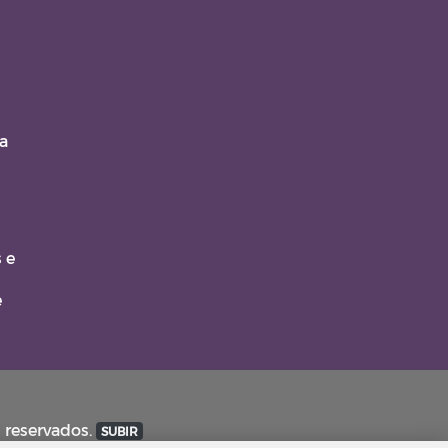
a
 e
e
s reservados.
SUBIR