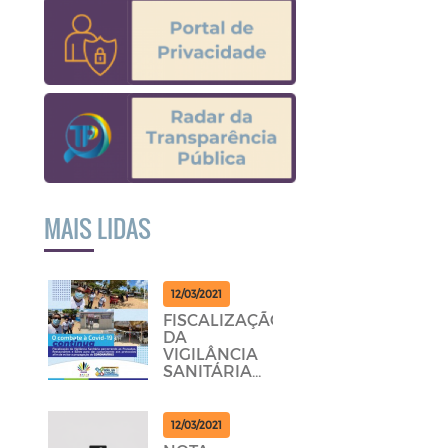
MAIS LIDAS
12/03/2021
FISCALIZAÇÃO
DA
VIGILÂNCIA
SANITÁRIA
PERCORRENDO
AS
POUSADAS,
12/03/2021
RESTAURANTES