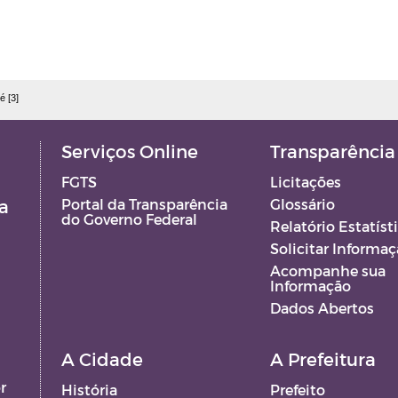
é [3]
Serviços Online
Transparência
FGTS
Licitações
a
Portal da Transparência
Glossário
do Governo Federal
Relatório Estatíst
Solicitar Informa
Acompanhe sua
Informação
Dados Abertos
A Cidade
A Prefeitura
r
História
Prefeito