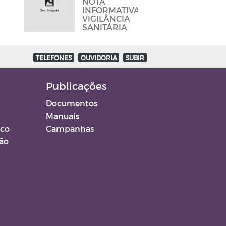
NOTA
E BARES
INFORMATIVA
PARA DAR
VIGILÂNCIA
CUMPRINDO
SANITÁRIA
OS
PROTOCOLOS
TELEFONES
OUVIDORIA
SUBIR
Publicações
Documentos
Manuais
ico
Campanhas
ção