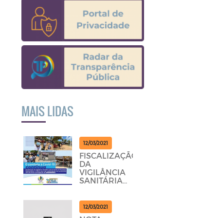
MAIS LIDAS
12/03/2021
FISCALIZAÇÃO
DA
VIGILÂNCIA
SANITÁRIA
PERCORRENDO
AS
POUSADAS,
12/03/2021
RESTAURANTES