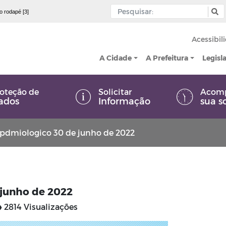
 o rodapé [3]
Acessibil
A Cidade
A Prefeitura
Legisl
oteção de
Solicitar
Acom
ados
Informação
sua s
pdmiologico 30 de junho de 2022
 junho de 2022
2814 Visualizações