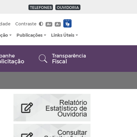
TELEFONES
OUVIDORIA
idade
Contraste
A+
A-
ação
Publicações
Links Úteis
panhe
Transparência
olicitação
Fiscal