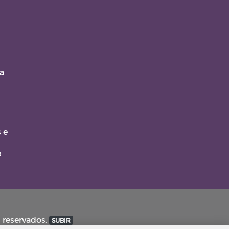
a
 e
e
s reservados.
SUBIR