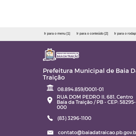
Ir para o menu [1]
Ir para o conteúdo [2]
Ir para o rodap
Prefeitura Municipal de Baia D
Traição
08.894.859/0001-01
RUA DOM PEDRO II, 681, Centro
Baía da Traição / PB - CEP: 58295-
000
(83) 3296-1100
contato@baiadatraicao.pb.gov.b